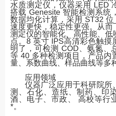
水质测定仪，仪器采用 LED
搭载 Genesite 智能检测
数据均化计算，采用 ST32 位
速度更快，稳定性更强。从而
测定仪的智能化、高性能、低
点。8 英寸 IPS高清彩色触
明了，可检测 COD、氨氮、
等 40 多种检测项目，产品
量、系数曲线、样品曲线等多
应用领域
仪器广泛应用于科研院所
测、石化、造纸、制药、印
酒、电子、市政、
高校等行
*。