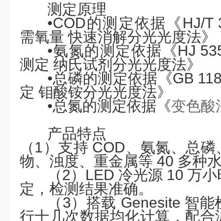
测定原理
•COD的测定依据《HJ/T 3
需氧量 快速消解分光光度法》
•氨氮的测定依据《HJ 535
测定 纳氏试剂分光光度法》
•总磷的测定依据《GB 11
定 钼酸铵分光光度法》
•总氮的测定依据《
变色酸
产品特点
（
1）支持 COD、氨氮、
总磷
物、浊度、重金属等
40 多种
（
2）LED 冷光源 10 
定，检测结果准确。
（
3）搭载 Genesite
行十几次数据均化计算，配合