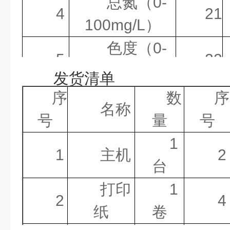
总氮（
0-
4
21
式
100
mg/L
）
功
5W
色度（
0-
5
22
率
500
度
）
发货清单
操
中文
序
数
序
浊度（
0-
名称
作界
6
23
号
量
号
5
00NTU
）
面
1
1
主机
2
环
5-40
℃
台
悬浮物（
0-
境温
7
24
打印
1
4
00mg/L
）
度
2
4
纸
卷
相
≤
85%RH