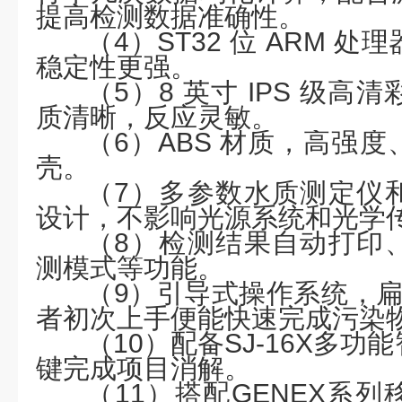
提高检测数据准确性。
（
4）ST32 位 ARM 
稳定性更强。
（
5）8 英寸 IPS 级
质清晰，反应灵敏。
（
6）ABS 材质，高强
壳。
（
7）多参数水质测定仪
设计，不影响光源系统和光学
（
8）检测结果自动打印
测模式等功能。
（
9）引导式操作系统，扁平
者初次上手便能快速完成污染
（
10）配备
SJ-16X
多功能
键完成项目消解。
（
11
）
搭配
GENEX系