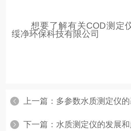
移液
2
铜（
0-
对湿
3
6
8
25
器
个
100
mg/L
）
度
想要了解有关COD测定
2
绥净环保科技有限公司
4
供
手套
12V 3A
8
双
镍（
0-
电电
9
26
电源
1
50
mg/L
）
源
5
1
线
个
外
450
×
350
×
240m
合格
1
硝酸盐（
0-
形尺
6
1
10
27
证
份
100
mg/L
）
寸
上一篇：
多参数水质测定仪的
配件
1
重
6.8kg
7
1
箱
个
六价铬（
0-
下一篇：
水质测定仪的发展和
量
11
28