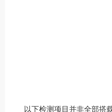
测原
法
理
检
5mg/L
0.
测下
限
相
≤±
5%
对误
差
重
≤
5%
复 性
以下检测项目并非全部搭
光
值在
20min
内漂移