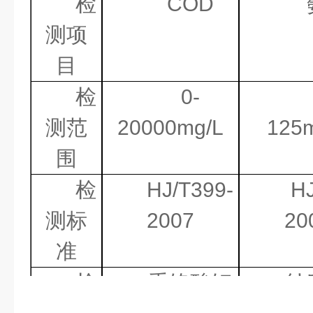
检
COD
测项
目
检
0-
测范
20000mg/L
125
围
检
HJ/T399-
HJ
测标
2007
20
准
检
重铬酸钾
纳