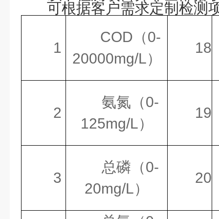
可根据客户需求定制检测
学稳
COD
（
0-
定性
1
18
20
000mg/L
）
光
10
万小时
源寿
氨氮（
0-
命
2
19
125
mg/L
）
储
10
万条
存数
总磷（
0-
据
3
20
20
mg/L
）
比
消解管
色方