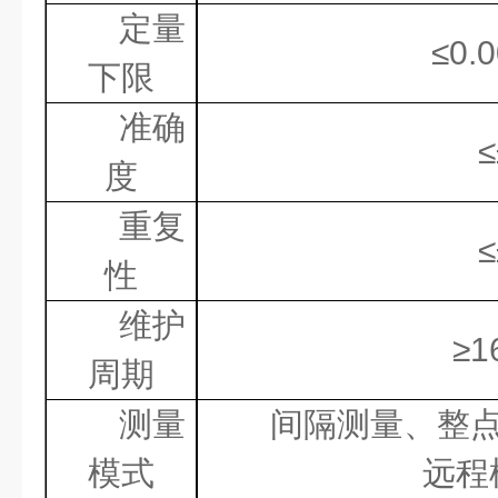
定量
≤
0.
下限
准确
≤
度
重复
≤
性
维护
≥
1
周期
测量
间隔测量、整
模式
远程