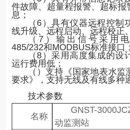
件故障、超量程报警、超标报
息；
（
6）具有仪器远程控制
线升级、远程启动、远程校正
（
7）输出信号采用电
485/232和MODBUS标准接口
（
8）采用高度集成的设
运行费用低；
（）支持《国家地表水监
要求》，支持无线及有线多种
技术参数
GNST-3000JC
名称
动监测站