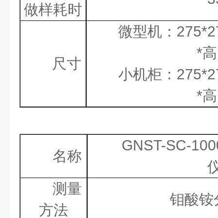
做样耗时
微型机：
275*
*
高
尺寸
小机柜：
275*
*
高
GNST-SC-100
名称
测量
钼酸铵
方法