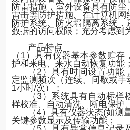
防雷措施，室外设备具有防尘
雷击等防护措施。在计算机网
防护系统、防火墙隔离系统，
数据的访问权限；充分考虑到
产品特点
（
1）具有仪器基本参数贮存
护和来电、来水自动恢复功能
（
2）具有时间设置功能
定监测频次（连续、间歇或手
1小时/次）；
（
3）系统具有自动标样
样校准、自动清洗、断电保护
（
4）具有仪器状态(如测
关键参数显示及传输功能；
（
5）具有异常信息记录