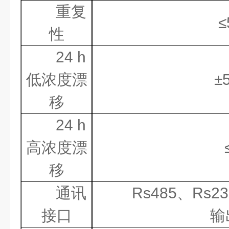
重复
≤
性
24 h
低浓度漂
±
移
24 h
高浓度漂
移
通讯
Rs485
、
Rs23
接口
输