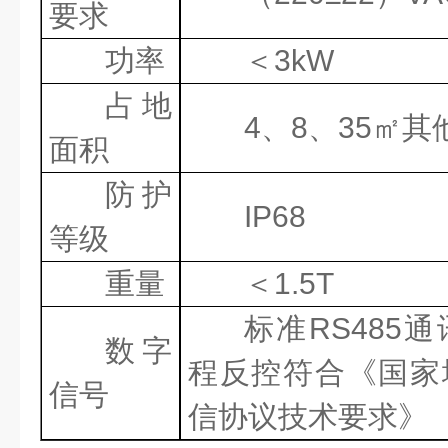
要求
功率
＜
3kW
占地
4
、
8
、
35
㎡其
面积
防护
IP6
8
等级
重量
＜
1.5T
标准
RS485
通
数字
程反控符合《国家
信号
信协议技术要求》