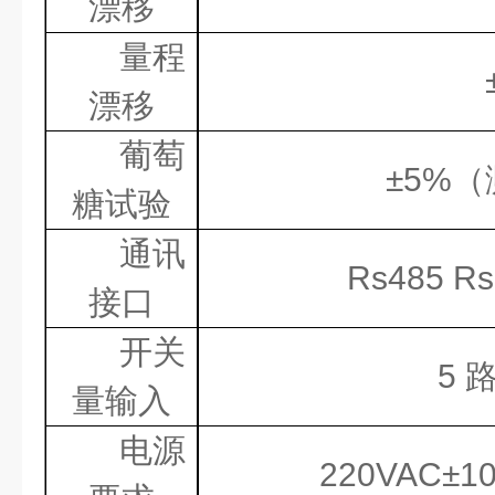
漂移
量程
漂移
葡萄
±5%
（
糖试验
通讯
Rs485 Rs
接口
开关
5
量输入
电源
220VAC±10