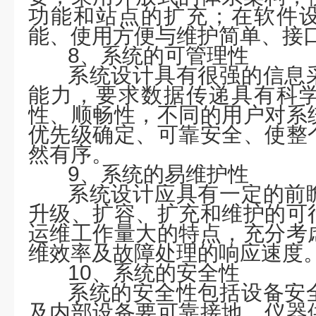
功能和站点的扩充；在软件
能
、使用方便与维护简单、接
8、系统的可管理性
系统设计具有很强的信息
能力，要求数据传递具有科
性、顺畅性，不同的用户对系
优先级确定、可靠安全、使整
然有序。
9、系统的易维护性
系统设计应具有一定的前
升级、扩容、扩充和维护的可
运维工作量大的特点，充分考
维效率及故障处理的响应速度
10、系统的安全性
系统的安全性包括设备安
及内部设备要可靠接地，仪器