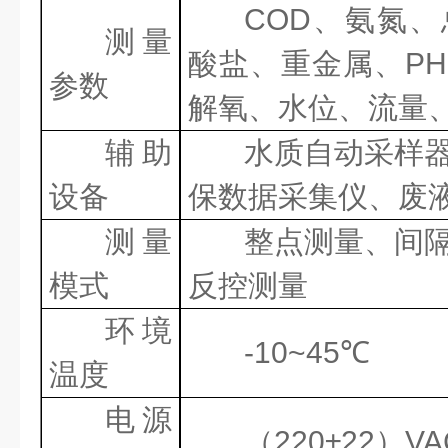
COD
、氨氮、
测量
酸盐
、
重金属、
PH
参数
解氧、水位、流量
辅助
水质自动采样
设备
保数据采集仪、废
测量
整点测量、间
模式
反控测量
环境
-10~45
℃
温度
电源
（
220
±
22
）
VA