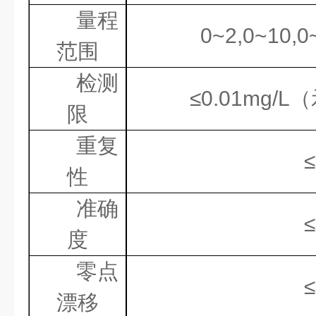
量程
0~2,0~10,
范围
检测
≤
0.01mg/L
（
限
重复
≤
性
准确
≤
度
零点
≤
漂移