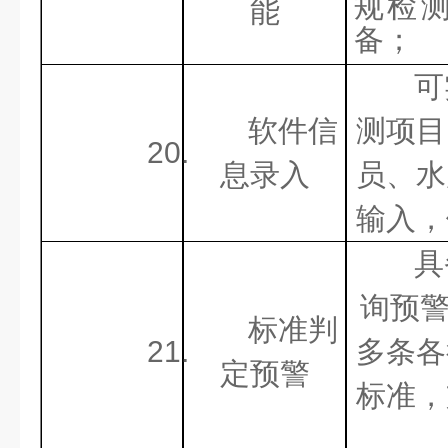
规检
能
备；
可
软件信
测项目
20.
息录入
员、水
输入，
具
询预
标准判
21.
多条各
定预警
标准，