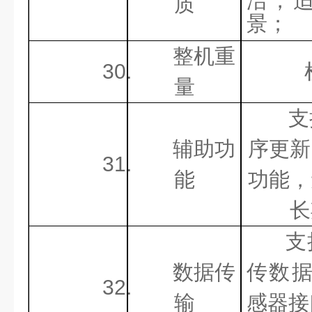
洁，
质
景；
整机重
30.
量
支
辅助功
序更新
31.
能
功能，
长
支
数据传
传数
32.
输
感器接