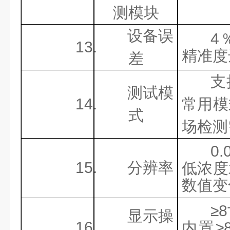
测模块
设备误
4
13.
精准度
差
支
测试模
14.
常用模
式
场检测
0.
15.
分辨率
低浓度
数值变
≥
显示操
16.
内置≥