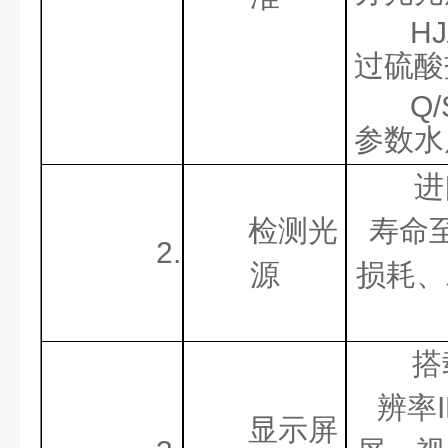
HJ
过硫酸
Q/
参数水
进
检测光
寿命
2.
源
损耗、
搭
辨率
显示屏