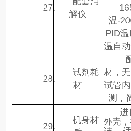
配套消
27.
16
解仪
温-2
PID
温自动
试剂耗
材，无
28.
材
试管内
测，
进
机身材
外壳，
29.