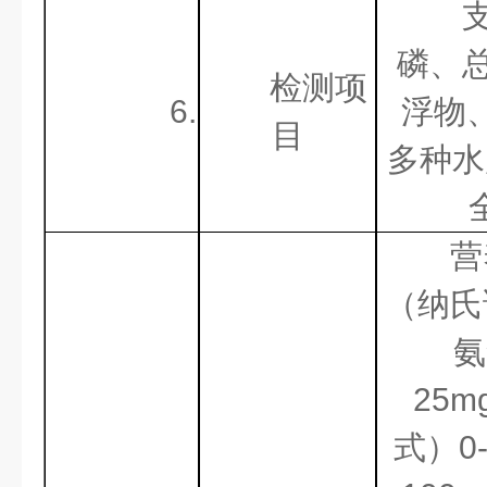
磷、
检测项
6.
浮物
目
多种水
营
（纳氏
氨
25
式）0