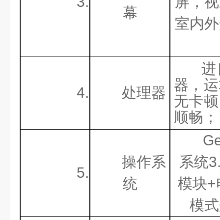
3.
屏，视
幕
室内外
进
器，运
4.
处理器
无卡顿
顺畅；
G
操作系
系统3
5.
统
模块
模式