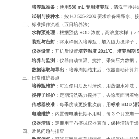
培养瓶准备
：使用
580 mL 专用培养瓶
，清洗干净并
试剂与接种水
：按 HJ 505‑2009 要求准备稀
二、标准操作流程（五日培养法）
水样预处理
：根据预估 BOD 浓度，高浓度水样（＞
装瓶与密封
：将水样倒入培养瓶，加入磁力搅拌子，
仪器设置
：开机后设置
培养温度 20±1℃
、
培养周期 5
培养与监测
：仪器自动恒温、搅拌、采集压力数据，
数据读取与导出
：培养周期结束后，仪器自动计算并显
三、日常维护要点
培养瓶维护
：每次使用后及时清洗，用蒸馏水冲洗，
搅拌子维护
：定期清洗磁力搅拌子，去除表面附着物
传感器校准
：每季度或更换批次前，用
标准 BOD 溶
电池维护
：内置锂电池长期不用时，每 3 个月充电
仪器清洁
：定期用干布擦拭仪器表面，保持清洁干燥
四、常见问题与排查