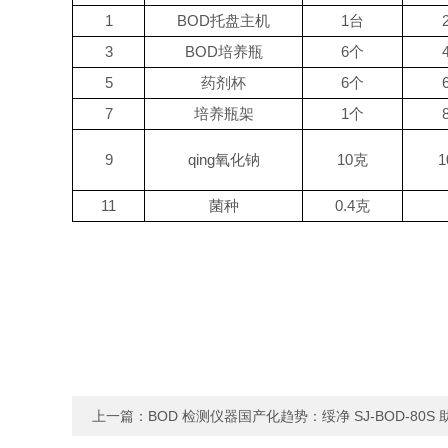
1
BOD托盘主机
1台
3
BOD培养瓶
6个
5
药剂杯
6个
7
培养瓶架
1个
9
qing氧化钠
10克
1
11
菌种
0.4克
上一篇：
BOD 检测仪器国产化趋势：绥净 SJ‑BOD‑80