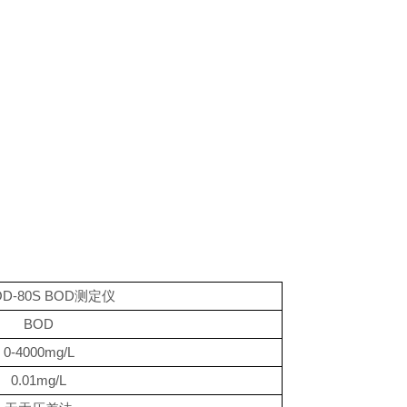
OD-80S BOD
测定仪
BOD
0-4000mg/L
0.01mg/L