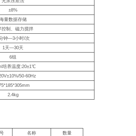
无汞压差法
±
8%
海量数据存储
序控制、磁力搅拌
分钟
—
3
小时
/
次
1
天
—
30
天
6
组
l
培养温度
:20
±
1
℃
20V
±
10%/50-60Hz
75*185*305mm
2.4kg
号
名称
数量