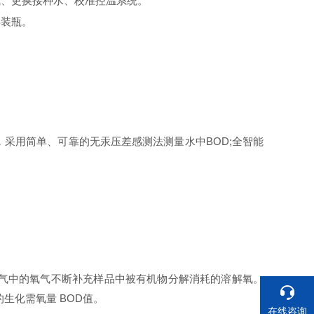
气、更换接种水、校准控温系统。
再装瓶。
过程，采用简单、可靠的无汞压差感测法测量水中BOD;全智能
空气中的氧气不断补充样品中被有机物分解消耗的溶解氧。
生化需氧量 BOD值。
在线咨询