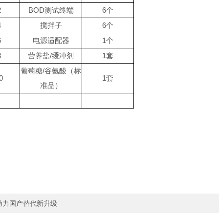
2
BOD测试终端
6个
4
搅拌子
6个
6
电源适配器
1个
8
营养盐
/缓冲剂
1套
葡萄糖
/谷氨酸（标
0
1套
准品）
S 助力国产替代新升级