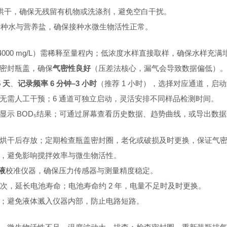
烘干，确保无残留有机物或洗涤剂，避免空白干扰。
释水、接种水与营养盐，确保接种水微生物活性正常。
4000 mg/L）需稀释至量程内；低浓度水样直接取样，确保水样充
密封瓶盖，确保
气密性良好
（压差法核心，漏气会导致数据偏低）
 天
、
记录频率 6 分钟–3 小时
（推荐 1 小时），选择对应通道，启
无需人工干预；6 通道可独立启动，灵活安排不同样品检测时间。
示 BOD₅结果；可通过屏幕查看历史数据、趋势曲线，或导出数据
烘干后存放；定期检查瓶盖密封圈，老化或破损及时更换，保证气
，避免影响搅拌效率与微生物活性。
液
校准仪器，确保压力传感器与测量精度稳定。
一次，延长电池寿命；电池寿命约 2 年，电量不足时及时更换。
；避免液体溅入仪器内部，防止电路短路。