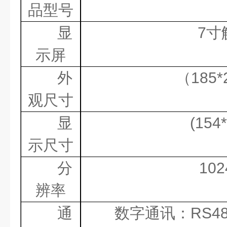
品型号
显
7
寸
示屏
外
（
185*
观尺寸
显
(154
示尺寸
分
102
辨率
通
数字通讯：
RS48