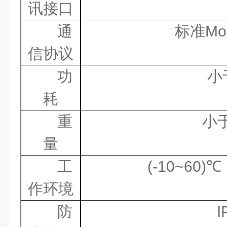
讯接口
通
标准
Mo
信协议
功
小
耗
重
小
量
工
(-10~60)
℃
作环境
防
I