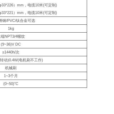
φ
33*226
）
mm
，电缆
10
米
(
可定制
)
φ
33*221
）
mm
，电缆
10
米
(
可定制
)
锈钢
/PVC/
钛合金可选
1kg
上端
NPT3/4
螺纹
(9~36)V DC
≥
1440h/
次
转动
)0.4W(
电机刷不工作
)
机械刷
1~3
个月
(0~50)"C