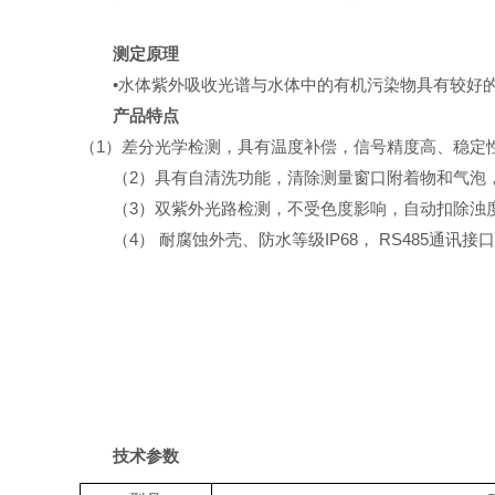
测定原理
•水体紫外吸收光谱与水体中的有机污染物具有较好
产品特点
（
1
）
差分光学检测，具有温度补偿，信号精度高、稳定
（
2
）
具有自清洗功能，清除测量窗口附着物和气泡
（
3
）
双紫外光路检测，不受色度影响，自动扣除浊
（
4
）
耐腐蚀外壳、防水等级
IP68， RS485通讯
技术参数