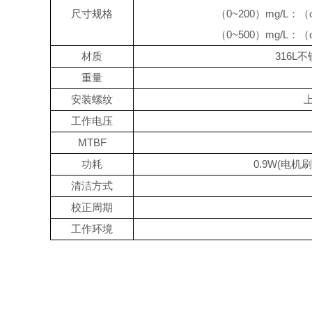
尺寸规格
（
0~200
）
mg/L
：（
（
0~500
）
mg/L
：（
材质
316L
不
重量
安装螺纹
工作电压
MTBF
功耗
0.9W(
电机刷
清洁方式
校正周期
工作环境