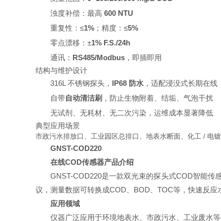
浊度补偿：最高
600 NTU
重复性：≤
1%
；精度：≤
5%
零点漂移：±
1% F.S./24h
通讯：
RS485/Modbus
，即插即用
结构与维护设计
316L 不锈钢探头，
IP68 防水
，适配浸没式长期在线
自带
自动清洁刷
，防止生物附着、结垢、气泡干扰
无试剂、无耗材、无二次污染，运维成本显著降低
典型应用场景
市政污水排放口、工业园区总排口、地表水断面、化工 / 电镀
GNST-COD220
在线
COD传感器
产品介绍
GNST-COD220是一款双光束的探头式COD智
议，测量数据可转换成COD、BOD、TOC等，快速反
应用领域
仪器广泛应用于环境地表水、市政污水、工业废水等