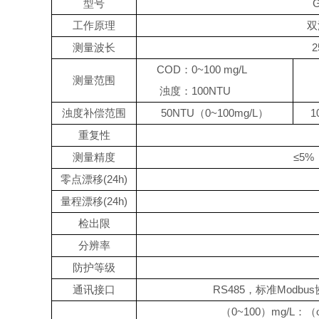
型号
G
工作原理
双
测量波长
2
COD
：
0~100 mg/L
测量范围
浊度：
100NTU
浊度补偿范围
50NTU
（
0~100mg/L
）
1
重复性
测量精度
≤
5%
零点漂移
(24h)
量程漂移
(24h)
检出限
分辨率
防护等级
通讯接口
RS485
，标准
Modbus
（
0~100
）
mg/L
：（