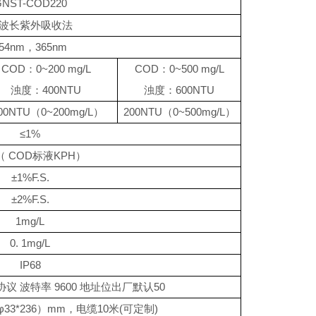
NST-COD220
波长紫外吸收法
54nm
，
365nm
COD
：
0~
2
00 mg/L
COD
：
0~
5
00 mg/L
浊度：
4
00NTU
浊度：
6
00NTU
00NTU
（
0~200mg/L
）
200NTU
（
0~500mg/L
）
≤
1%
（
COD
标液
KPH
）
±
1%F.S.
±
2%F.S.
1mg/L
0. 1mg/L
IP68
协议 波特率
9600
地址位出厂默认
50
φ
33*236
）
mm
，电缆
10
米
(
可定制
)