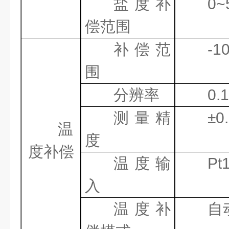
盐度补
0~
偿范围
补偿范
-10
围
分辨率
0.1
测量精
±
0
温
度
度补偿
温度输
Pt
入
温度补
自