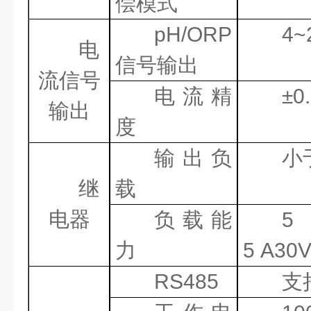
偿模式
pH/ORP
4~
电
信号输出
流信号
电流精
±
0
输出
度
输出负
小
继
载
电器
负载能
5
力
5
A30
RS485
支