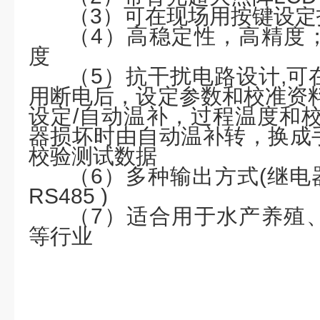
（
3
）
可在现场用按键设定
（
4
）
高稳定性，高精度
度
（
5
）
抗干扰电路设计
,
用断电后
，
设定参数和校准资
设定/自动温补
，
过程温度和
器
损坏时由自动温补转
，
换成
校验测试数据
（
6
）
多种输出方式
(继电器
RS485 )
（
7
）
适合用于水产养殖
等行业