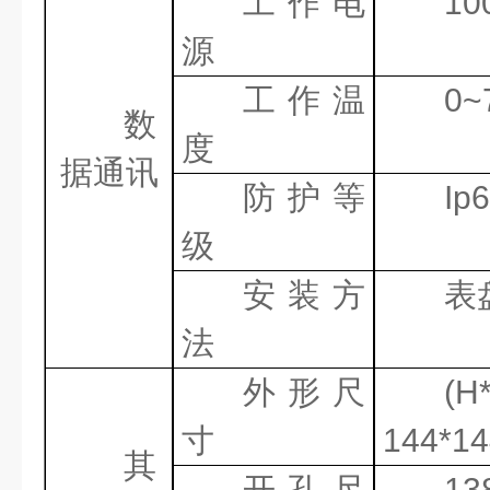
工作电
10
源
工作温
0~
数
度
据通讯
防护等
Ip
级
安装方
表
法
外形尺
(H
寸
144*1
其
开孔尺
13