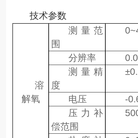
技术参数
测量范
0~
围
分辨率
0.
测量精
±
0
溶
度
解氧
电压
-
0.
压力补
50
偿范围