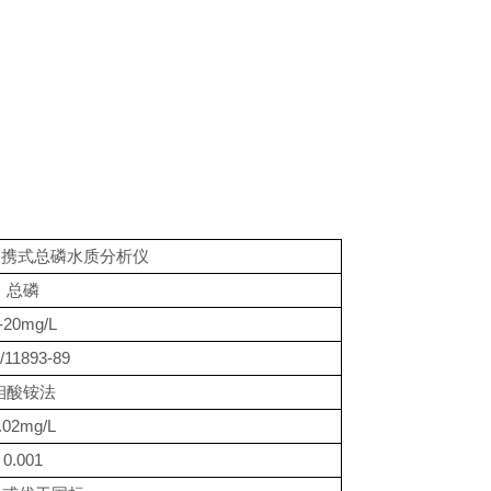
便携式总磷
水质分析仪
总磷
-20mg/L
/11893-89
钼酸铵法
.02mg/L
0.001