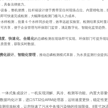
景，具备法律效力。
外设备，整机便携，拉杆箱设计便于携带至任何现场点位。内置锂电池，
员即可快速完成检测，大幅降低检测门槛与人力成本。
单个水样检测，批量 6 个水样同步处理，效率远超实验室。检测结果实
、可共享，便于企业管理与环保部门监管，满足数字化、智能化监管趋势
精度、快速化、合规化
的总磷检测在现场即可实现。环保部门可提升现
水质普查，获取实时数据。
携化设计、智能化管理
，推动总磷检测模式革新，为水质监测行业提供
测仪，一体式集成设计，一机实现消解、风冷、检测等功能。内置大容
十几次数据均化计算，进口ST32位ARM处理器，运转速度更快，稳定
质检测排放标准，让您快速了污水中各项污染物的排放限值。8英寸2