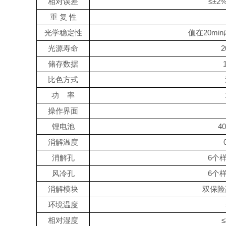
相对误差
≤±
2
重
复
性
光学稳定性
值在
20min
光源寿命
2
储存数据
比色方式
功
率
操作界面
锂电池
4
消解温度
消解孔
6
个
风冷孔
6
个
消解模块
双保险
环境温度
相对湿度
≤