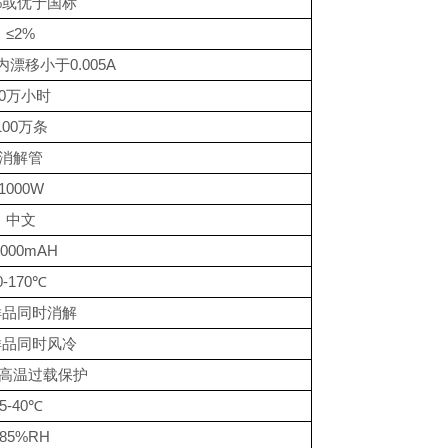
%
或优于国标
≤
2%
内漂移小于
0.005A
0
万小时
100
万条
消解管
1000
W
中文
0000mAH
0-170
℃
样品同时消解
样品同时
风冷
高温过载保护
5-40
℃
85%RH