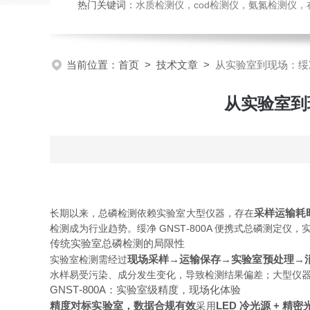
热门关键词：
水质检测仪，cod检测仪，氨氮检测仪，在线水质监测仪，水质分析仪，水质检测传
当前位置：
首页
>
技术文章
>
从实验室到现场：绥净
从实验室到现
采样运输耗
长期以来，总磷检测依赖实验室大型仪器，存在
检测成为行业趋势。绥净 GNST‑800A 便携式总磷测
传统实验室总磷检测的局限性
现场采样→运输保存→实验室预处理→
实验室检测需经过
水样易受污染、成分发生变化，导致检测结果偏差；大型仪
GNST‑800A：实验室级精度，现场化体验
精度对标实验室，数据合规有效
LED 冷光源 + 精
采用