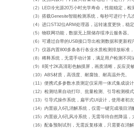
（
2
）
LED冷光源20万小时光学寿命，性能稳定，检
（
3
）搭载
Genesite智能检测系统，每秒可进行
（
4
）进口
ST32位ARM处理器，运转速度更快，稳
（
5
）物联网功能，数据无上限储存绥净云服务器。
（
6
）可通过自带的
USB接口导出检测数据和更新程
（
7
）仪器内置
800多条各行各业水质检测排放标准
（
8
）稀释系统，无需手动计算，满足用户检测不同
（
9
）
8英寸2K高清彩色触摸屏，画质清晰，反应灵
（
1
0
）
ABS材质，高强度、耐腐蚀、耐高温外壳。
（
1
1
）便携式多参数水质测定仪采用一体式集成设计
（
1
2
）检测结果自动打印、批量检测、引导检测模式
（
1
3
）引导式操作系统，扁平式
UI设计，使用者初
（
1
4
）内置嵌入
6孔消解系统，仅需一键完成项目消
（
1
5
）内置嵌入
6孔风冷系统，无需等待自然降温，
（
1
6
）配备预制试剂，无需反复移液，只需要在消解