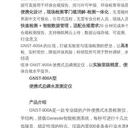
据可直接用于环保合规报告、排污许可申报、环保检查等场
便携化设计，现场检测零门槛
消解‑检测一体化
，无需额
界面中文可视化，引导式流程，无需专业分析人员，现场人
快速检测 + 智能数据管理，适配合规需求
20 分钟完成
合规检测报告。支持物联网云上传，数据云端存储、可追溯
行业意义
高
GNST‑800A 的出现，打破实验室与现场检测的壁垒，让
检、实时管控，降低环保风险；科研院所可用于野外调研、
结语
实验室级精度、便
绥净 GNST‑800A 便携式总磷测定仪，以
保合规水平提升。
GNST-800A
型
便携式总磷
水质
测定仪
产品介绍
GNST-800A是一款专业级的户外便携式水质检
学结构，搭载Genesite智能检测系统，每秒可进行
低噪音、稳定性强的特点。仪器内置800多条各行业水