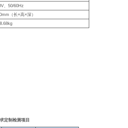
0V
、
50/60Hz
60mm
（长×高×深）
8.68kg
求定制检测项目