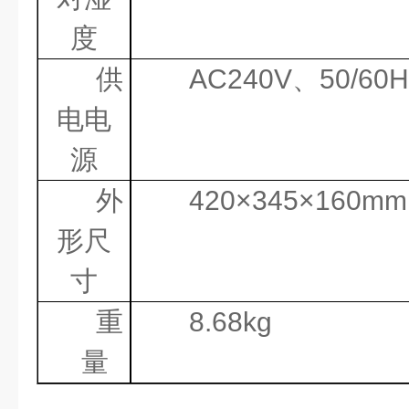
度
供
AC240V
、
50/60H
电电
源
外
420
×
345
×
160mm
形尺
寸
重
8.68kg
量