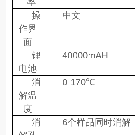
率
操
中文
作界
面
锂
40000mAH
电池
消
0-170
℃
解温
度
消
6
个样品同时消解