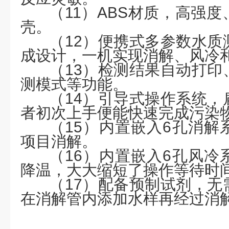
（
11）ABS材质，高强
壳。
（
12）便携式多参数水质
成设计，一机实现消解、风冷
（
13）检测结果自动打印
测模式等功能。
（
14）引导式操作系统，
者初次上手便能快速完成污染
（
15）内置嵌入6孔消解
项目消解。
（
16）内置嵌入6孔风冷
降温，大大缩短了操作等待时
（
17）配备预制试剂，无
在消解管内添加水样再经过消