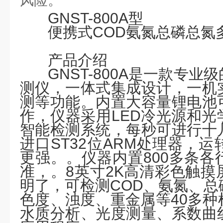
风险。
GNST-800A
型
便携式
COD氨氮总磷总氮
产品介绍
GNST-800A是一款专
测仪，一体式集成设计，一机
测等功能。内置大容量锂电池
作，仪器采用LED冷光源和光学结
智能检测系统，每秒可进行十
进口ST32位ARM处理器，
更强。。仪器内置800多条各
准，。8英寸2K高清彩色触摸
明了，可检测COD、氨氮、总
色度、浊度、重金属等40多种
水质分析、光度测量、系数曲