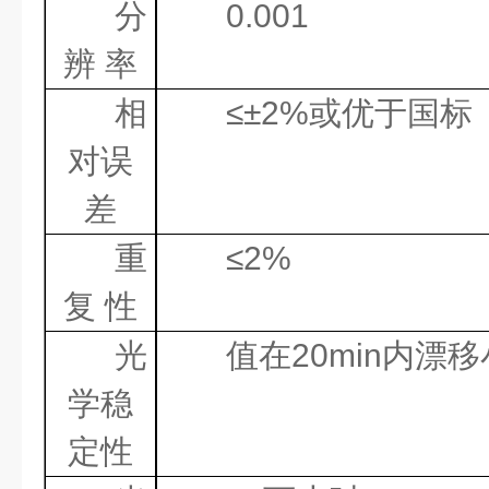
分
0.001
辨
率
相
≤±
2%
或优于国标
对误
差
重
≤
2%
复
性
光
值在
20min
内漂移
学稳
定性