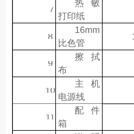
热敏
7
打印纸
16mm
8
比色管
擦拭
9
布
主机
10
电源线
配件
11
箱