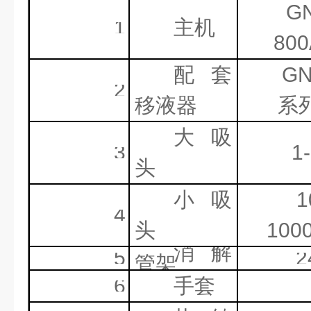
G
1
主机
8
00
配套
GN
2
移液器
系
大吸
3
1
头
小吸
1
4
头
100
消解
5
2
管架
6
手套