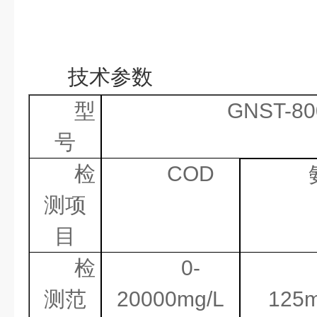
技术参数
型
GNST-
80
号
检
COD
测项
目
检
0-
测范
20000mg/L
125m