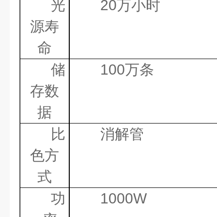
光
20
万小时
源寿
命
储
100
万条
存数
据
比
消解管
色方
式
功
1000
W