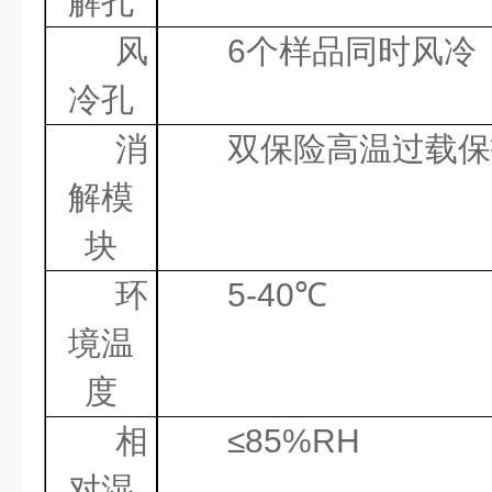
解孔
风
6
个样品同时
风冷
冷孔
消
双保险高温过载保
解模
块
环
5-40
℃
境温
度
相
≤
85%RH
对湿