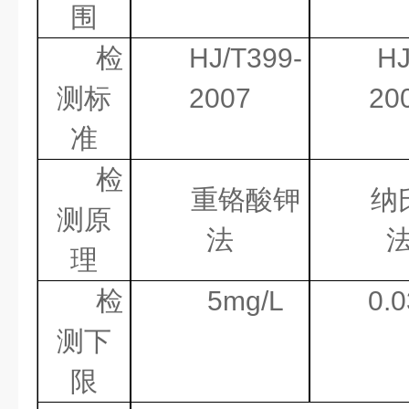
围
检
HJ/T399-
HJ
测标
2007
20
准
检
重铬酸钾
纳
测原
法
理
检
5mg/L
0.
测下
限