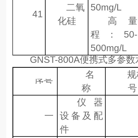
二氧
50
mg/L
41
化硅
高量
程：
50
-
500
mg/L
GNST-
800A便携式多参数
名
规
序号
称
号
仪器
一
设备及配
件