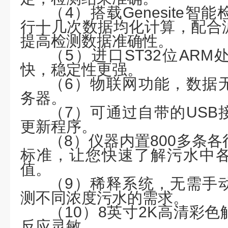
（
4）搭载Genesite
行十几次数据均化计算，配合
提高检测数据准确性。
（
5）进口ST32位AR
快，稳定性更强。
（
6）物联网功能，数据
务器。
（
7）可通过自带的USB
更新程序。
（
8）仪器内置800多条
标准，让您快速了解污水中
值。
（
9）稀释系统，无需手
测不同浓度污水的需求。
（
10）8英寸2K高清彩
反应灵敏。