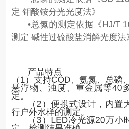
定 钼酸铵分光光度法》
•总氮的测定依据《HJ/T 10
测定
碱性过硫酸盐消解光度法
产品特点
（
1）支持COD、氨氮、总磷
悬浮物、浊度、重金属等40
定。
（
2）便携式设计，内置
行户外水样的测定。
（
3）LED冷光源20万
定，检测结果准确。