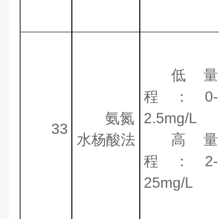
低量
程：
0-
氨氮
2.5mg/L
33
水杨酸法
高量
程：
2-
25mg/L