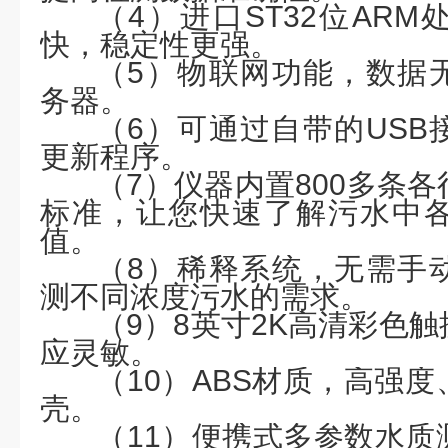
（
4
）进口
ST32位AR
快，稳定性更强。
（
5
）物联网功能，数据
务器。
（
6
）可通过自带的
US
更新程序。
（
7
）仪器内置
800多条
标准，让您快速了解污水中
值。
（
8
）稀释系统，无需手
测不同浓度污水的需求。
（
9
）
8英寸2K高清彩色
应灵敏。
（
1
0
）
ABS材质，高强
壳。
（
1
1
）便携式多参数水质