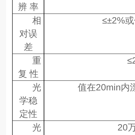
辨
率
相
≤±
2%
或
对误
差
重
≤
复
性
光
值在
20min
内
学稳
定性
光
20