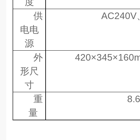
度
供
AC240V
电电
源
外
420
×
345
×
160
形尺
寸
重
8.
量