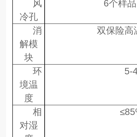
风
6
个样品
冷孔
消
双保险高
解模
块
环
5-
境温
度
相
≤
8
对湿