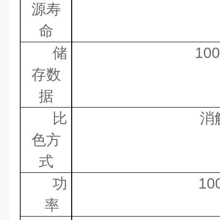
源寿
命
储
100
存数
据
比
消
色方
式
功
10
率