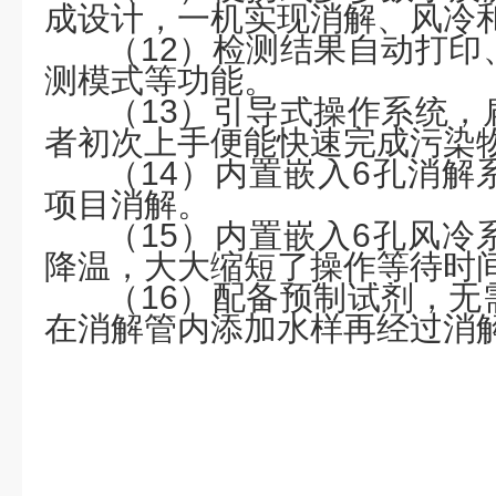
成设计，一机实现消解、风冷
（
1
2
）检测结果自动打印
测模式等功能。
（
1
3
）引导式操作系统，
者初次上手便能快速完成污染
（
1
4
）内置嵌入
6孔消解
项目消解。
（
1
5
）内置嵌入
6孔风冷
降温，大大缩短了操作等待时
（
1
6
）配备预制试剂，无
在消解管内添加水样再经过消