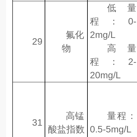
低量
程：
0-
氟化
2mg/L
29
物
高量
程：
2-
20mg/L
高锰
量程：
31
酸盐指数
0.5-5mg/L