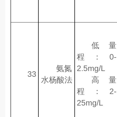
低量
程：
0-
氨氮
2.5mg/L
33
水杨酸法
高量
程：
2-
25mg/L