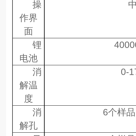
操
作界
面
锂
400
电池
消
0-1
解温
度
消
6
个样品
解孔