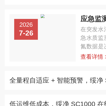
2026
在突发水
7-26
急水质监
氮数据是
快速测定
查看详情 
迅速的特
的“神器”。.