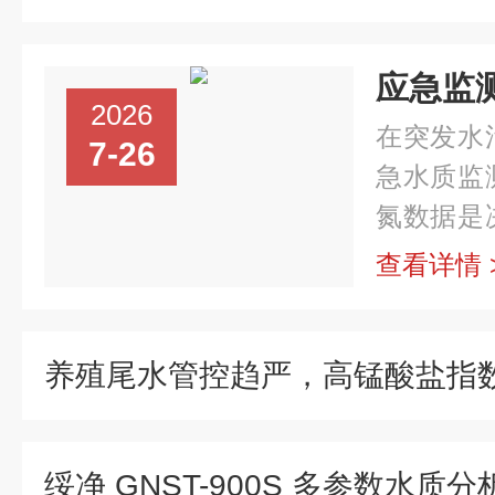
2026
在突发水
7-26
急水质监
氮数据是
快速测定
查看详情 
迅速的特
的“神器”。.