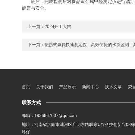
最后，完成检测后对食品重金属甲醛测定仪进行清洁和
健康与安全。
上一篇：
2024开工大吉
下一篇：
便携式氨氮快速测定仪：高效便捷的水质监测工
首页
关于我们
产品展示
新闻中心
技术文章
荣
联系方式
邮箱：1936867037@qq.com
地址：河南省洛阳市瀍河区启明东路联东U谷科技创新谷03栋
环保