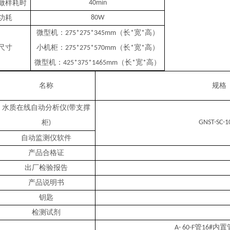
做样耗时
40min
功耗
80W
微型机：
（长
宽
高）
275*275*345mm
*
*
尺寸
小机柜：
（长
宽
高）
275*275*570mm
*
*
微型机：
（长
宽
高）
425*375*1465mm
*
*
名称
规格
水质在线自动分析仪
带支撑
(
柜
GNST-SC-1
)
自动监测仪软件
产品合格证
出厂检验报告
产品说明书
钥匙
检测试剂
管
内置
A- 60-F
16#