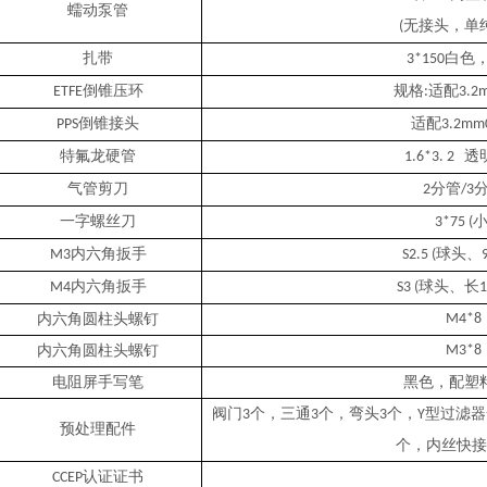
蠕动泵管
无接头，单
(
扎带
白色
3*150
倒锥压环
规格
适配
ETFE
:
3.2
倒锥接头
适配
PPS
3.2mm
特氟龙硬管
透
1.6*3. 2
气管剪刀
分管
2
/3
一字螺丝刀
3*75 (
内六角扳手
球头、
M3
S2.5 (
内六角扳手
球头、长
M4
S3 (
内六角圆柱头螺钉
M4*8
内六角圆柱头螺钉
M3*8
电阻屏手写笔
黑色，配塑
阀门
个，三通
个，弯头
个，
型过滤器
3
3
3
Y
预处理配件
个，内丝快接
认证证书
CCEP