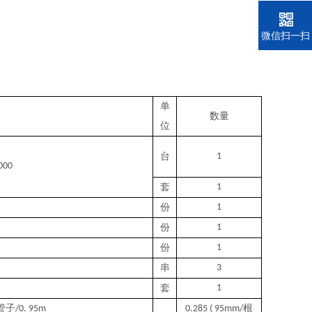
电话
微信扫一扫
单
数量
位
台
1
000
套
1
份
1
份
1
份
1
串
3
套
1
管子
根
/0. 95m
0.285 ( 95mm/