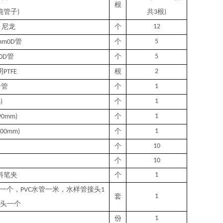
根
纯管子
共
根
)
3
)
，尼龙
个
12
管
个
5
mm0D
管
个
5
0D
明
根
2
PTFE
分管
个
1
小
个
1
)
个
1
90mm)
个
1
100mm)
个
10
个
10
料笔夹
个
1
一个，
水管一米，水样管接头
PVC
1
套
1
头一个
份
1