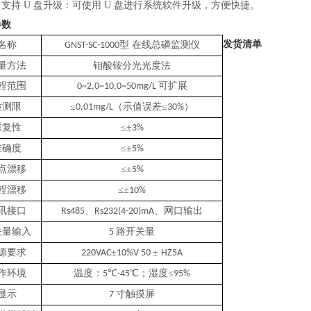
）支持 U 盘升级：可使用 U 盘进行系统软件升级，方便快捷。
参数
发货清单
名称
型
在线总磷监测仪
GNST-SC-1000
量方法
钼酸铵分光光度法
程范围
可扩展
0~2,0~10,0~50mg/L
检测
限
≤
（示值误差≤
）
0.01mg/L
30%
重复性
≤±
3%
准确度
≤±
5%
点漂移
≤±
5%
程漂移
≤±
10%
讯接口
、
、
网口输出
Rs485
Rs232(4-20)mA
关量输入
路开关量
5
源要求
±
±
220VAC
10%V 50
HZ5A
作环境
温度：
℃
℃；湿度≤
5
-45
95%
显示
寸触摸屏
7