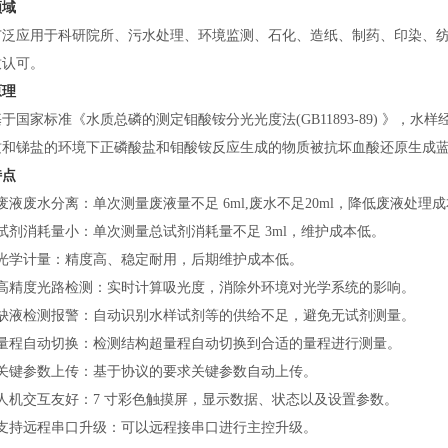
领域
广泛应用于科研院所、污水处理、环境监测、石化、造纸、制药、印染、
致认可。
原理
基于国家标准《水质总磷的测定钼酸铵分光光度法
(GB11893-89)
质和锑盐的环境下正磷酸盐和钼酸铵反应生成的物质被抗坏血酸还原生成蓝
特点
废液废水分离：单次测量废液量不足 6ml,废水不足20ml，降低废液处理
试剂消耗量小：单次测量总试剂消耗量不足 3ml，维护成本低。
）光学计量：精度高、稳定耐用，后期维护成本低。
）高精度光路检测：实时计算吸光度，消除外环境对光学系统的影响。
）缺液检测报警：自动识别水样试剂等的供给不足，避免无试剂测量。
）量程自动切换：检测结构超量程自动切换到合适的量程进行测量。
）关键参数上传：基于协议的要求关键参数自动上传。
）人机交互友好：7 寸彩色触摸屏，显示数据、状态以及设置参数。
）支持远程串口升级：可以远程接串口进行主控升级。