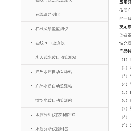
在线硝酸盐氮监测仪
应用
仪器
在线镍监测仪
的一
测定
在线硫酸盐监测仪
仪器
在线BOD监测仪
性介
产品
步入式水质自动监测站
（
1）
（
2）
户外水质自动采样站
（
3
（
4
户外水质自动监测站
（
5
微型水质自动监测站
（
6
（
7
水质分析仪控制器290
（
8
（
9
水质分析仪控制器