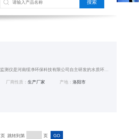
GNST-SC-1000型在线镍监测仪是河南绥净环保科技有限公司自主研发的水质环境监测仪器设备。仪器使用的是国标方法《水质 镍的测定 丁二酮肟分光光度法）(GB 11910-89)， 采用模块化设计，可根据用户需求进行定制，操作简单。
厂商性质：
生产厂家
产地：
洛阳市
 末页 跳转到第
页