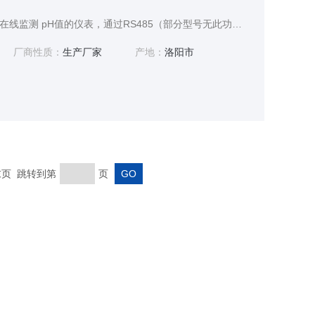
是我公司自主研发的用于在线监测 pH值的仪表，通过RS485（部分型号无此功能，具体型号请参考选型表见附录）或电流变送输出到监控室进行记录保存。，对溶液中 pH值和温度连续监测。连续监测数据通过变送输出连接记录仪实现远传监控与记录，也可连在线PH监测仪接RS485 接口通过 Modbus-RTU 协议可方便联入计算机实现监控与记录。
厂商性质：
生产厂家
产地：
洛阳市
 末页 跳转到第
页