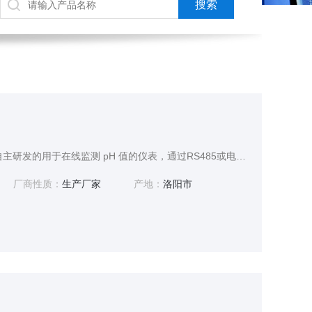
在线PH监测仪是我公司自主研发的用于在线监测 pH 值的仪表，通过RS485或电流变送输出到监控室进行记录保存。连续监测数据通过变送输出连接记录仪实现远传监控与记录，也可连接RS485 接口通过Modbus-RTU 协议可方便联入计算机实现监控与记录。
厂商性质：
生产厂家
产地：
洛阳市