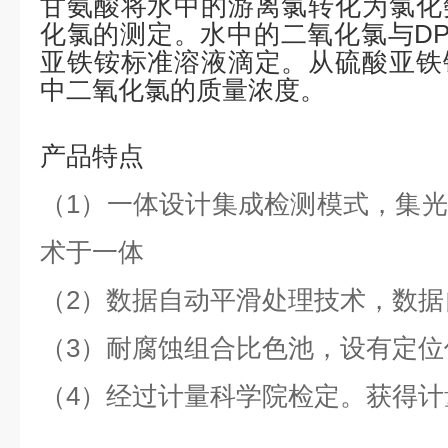
甘氨酸将水中的游离氯转化为氯化
化氯的测定。水中的二氧化氯与
D
亚铁铵标准溶液滴定。从硫酸亚铁
中二氧化氯的质量浓度。
产品特点
（
1）一体
设计
集成检测模式
，
集光
术于一体
（
2
）
数据自动平滑处理技术
，
数据
（
3
）
耐腐蚀组合比色池
，
设有定位
（
4
）
经过计量科学院检定
。
获得计