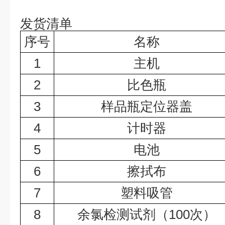
发货清单
序号
名称
1
主机
2
比色瓶
3
样品瓶定位器盖
4
计时器
5
电池
6
擦拭布
7
塑料吸管
8
余氯检测试剂（100次）