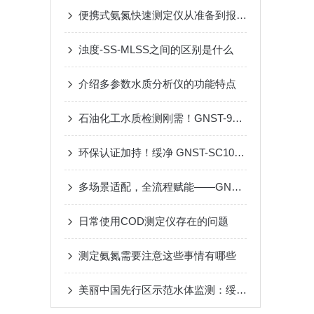
便携式氨氮快速测定仪从准备到报告的全流程规范
浊度-SS-MLSS之间的区别是什么
介绍多参数水质分析仪的功能特点
石油化工水质检测刚需！GNST-900S 多参数分析仪赋能实验室高效质控
环保认证加持！绥净 GNST-SC1000 在线 COD 检测仪，为企业排污达标保驾护航
多场景适配，全流程赋能——GNST-SC1000在线COD检测仪破解污染源监测痛点
日常使用COD测定仪存在的问题
测定氨氮需要注意这些事情有哪些
美丽中国先行区示范水体监测：绥净GNST-500JCZ精准守护“样板水体”