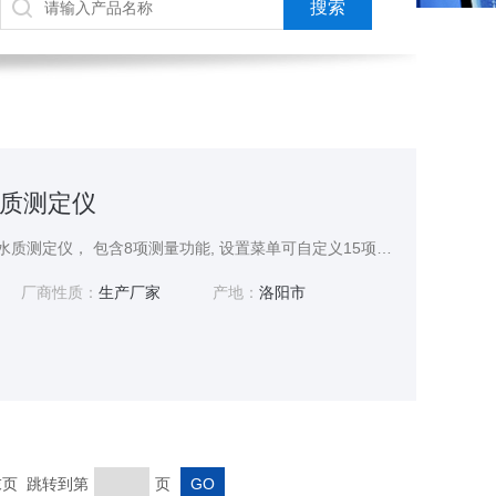
质测定仪
GNST-500实验室多参数水质测定仪， 包含8项测量功能, 设置菜单可自定义15项功能参数, 仪表适用于实验室测量样品的pH、ORP、离子浓度、电导率、TDS、盐度、电阻率、溶解氧浓度与饱和度。
厂商性质：
生产厂家
产地：
洛阳市
 末页 跳转到第
页