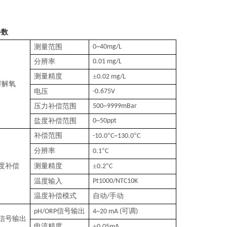
参数
测量范围
0~40mg/L
分辨率
0.01 mg/L
测量精度
±
0.02 mg/L
溶解氧
电压
-
0.675V
压力补偿范围
500~9999mBar
盐度补偿范围
0~50ppt
补偿范围
°
°
-10.0
C~130.0
C
分辨率
°
0.1
C
度补偿
测量精度
±
°
0.2
C
温度输入
Pt1000/NTC10K
温度补偿模式
自动
手动
/
信号输出
可调
pH/ORP
4~20 mA (
)
信号输出
电流精度
±
0.05mA