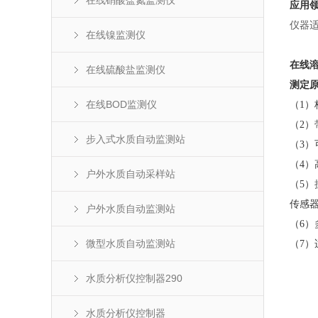
在线硝酸盐氮监测仪
应用
仪器
在线镍监测仪
在线
在线硫酸盐监测仪
测定
在线BOD监测仪
（
1
）
（
2
）
步入式水质自动监测站
（
3
）
（
4
）
户外水质自动采样站
（
5
）
传感
户外水质自动监测站
（
6
）
微型水质自动监测站
（
7
）
水质分析仪控制器290
水质分析仪控制器