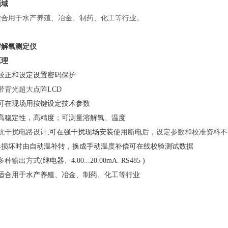
领域
适合用于水产养殖、冶金、制药、化工等行业。
溶解氧测定仪
原理
校正和设定设置密码保护
带背光超大点阵
LCD
可在现场用按键设定技术参数
高稳定性，高精度
；
可测量
溶解氧
、温度
抗干扰电路设计
,可在强干扰现场安装使用断电后
，
设定参数和校准资料不
器
损坏时由自动温补转
，
换成手动温度补偿可在线校验测试数据
多种输出方式
(继电器、4.00...20.00mA. RS485 )
适合用于水产养殖、冶金、制药、化工等行业