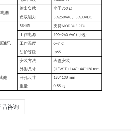
输出负载
小于
Ω
750
继电器
负载能力
、
5
A250VAC
5
A30VDC
RS485
支持
MODBUS-RTU
工作电源
可选
100~260 VAC (
)
据通讯
工作温度
°
0~7
C
防护等级
Ip65
安装方法
表盘安装
外形尺寸
(H*W*D) 144*144*120 mm
其他
开孔尺寸
138*138 mm
重量
0.85 kg
产品咨询