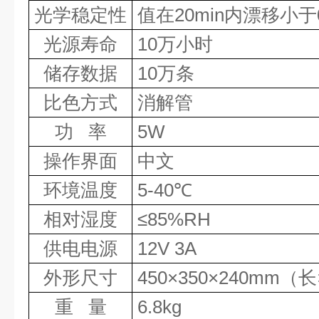
光学稳定性
值在
20min
内漂移小于
光源寿命
10
万小时
储存数据
10
万条
比色方式
消解管
功
率
5W
操作界面
中文
环境温度
5-40
℃
相对湿度
≤
85%RH
供电电源
12V 3A
外形尺寸
450
×
350
×
240mm
（长
重
量
6.8kg