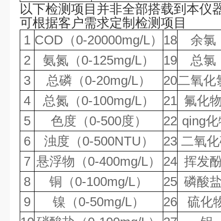
以下检测项目并非全部搭载到本仪
可根据客户需求定制检测项目
1
COD
（
0-
20
000mg/L
）
18
余氯
2
氨氮（
0-
125
mg/L
）
19
总氯
3
总磷（
0-
20
mg/L
）
20
二氧化
4
总氮（
0-
100
mg/L
）
21
氟化
5
色度（
0-500
度
）
22
qing
6
浊度（
0-
5
00NTU
）
23
二氧化
7
悬浮物（
0-
4
00mg/L
）
24
挥发
8
铜（
0-100
mg/L
）
25
磷酸
9
镍（
0-50
mg/L
）
26
硫化