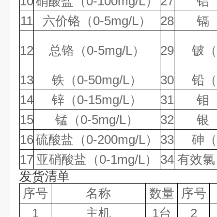
10
硝酸盐（
0-100
mg/L
）
27
铝
11
六价铬（
0-5
mg/L
）
28
镉
12
总铬（
0-5
mg/L
）
29
铍（
13
铁（
0-50
mg/L
）
30
铅（
14
锌（
0-15
mg/L
）
31
钼
15
锰（
0-5
mg/L
）
32
银
16
硫酸盐（
0-200
mg/L
）
33
砷（
17
亚硝酸盐（
0-1
mg/L
）
34
有效氯
发货清单
序号
名称
数量
序号
1
主机
1台
2