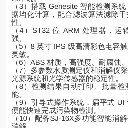
（
3）搭载 Genesite 智能检
据均化计算，配合滤波算法滤除干
性。
（
4）ST32 位 ARM 处理器
强。
（
5）8 英寸 IPS 级高清彩色电
灵敏。
（
6）ABS 材质，高强度、耐腐蚀
（
7）多参数水质测定仪和消解仪
光源系统和光学传感器的稳定性。
（
8）检测结果自动打印、批量检
能。
（
9）引导式操作系统，扁平式 UI
便能快速完成污染物检测。
（
10）配备
SJ-16X
多功能智能消解
消解。