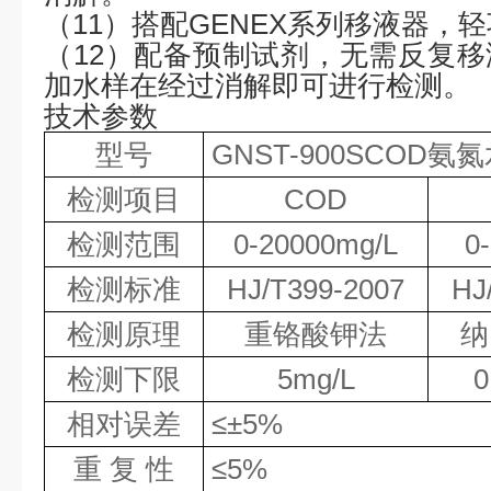
（
11
）
搭配
GENEX系列移液器，
（
1
2
）配备预制试剂，无需反复移
加水样在经过消解即可进行检测。
技术参数
型号
GNST-900S
COD
氨氮
检测项目
COD
检测范围
0-20000mg/L
0
检测标准
HJ/T399-2007
HJ
检测原理
重铬酸钾法
纳
检测下限
5mg/L
0
相对误差
≤±
5%
重
复 性
≤
5%