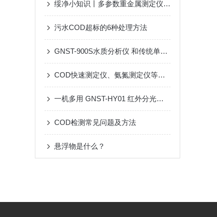
绥净小知识丨多参数重金属测定仪在行业应用中是采用了什么
污水COD超标的6种处理方法
GNST-900S水质分析仪 和传统单参数设备：钢铁冶金化验室成本对比分析
COD快速测定仪、氨氮测定仪等水质检测仪的种类及检测原理
一机多用 GNST-HY01 红外分光测油仪 污水厂化工企业专用
COD检测常见问题及方法
悬浮物是什么？