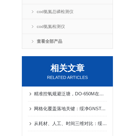
cod氨氮总磷检测仪
cod氨氮检测仪
查看全部产品
相关文章
RELATED ARTICLES
精准控氧规避泛塘，DO-650M在线溶解氧检测仪工厂化、池塘养殖应用优势
网格化覆盖落地关键：绥净GNST-500JCZ助力县域小微水体监测
从耗材、人工、时间三维对比：绥净快检测试包优于传统实验室试剂方案