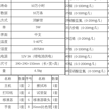
源寿命
万小时
10
22
铜（
mg/L
）
0-100
存数据
万条
10
25
镍（
mg/L
）
0-50
色方式
消解管
28
硝酸盐氮（
mg/L
）
0-20
率
5W
31
六价铬（
mg/L
）
0-20
作界面
中文
34
总铬（
mg/L
）
0-20
境温度
℃
5-40
对湿度
≤
85%RH
37
铁（
mg/L
）
0-100
电电源
（
锂电池供电
）
12V 3A
40
锌（
mg/L
）
0-20
形尺寸
×
×
（长×宽×高）
39
0
29
0
15
0mm
43
锰（
mg/L
）
0.5-200
量
4.5
kg
46
亚硝酸盐氮（
mg/L
）
0-10
名称
数量
序号
名称
数量
主机
1
套
2
擦拭布
1
套
打印纸
1
套
4
试管架
1
套
移液器
1
套
6
移液器吸头
1
套
手套
1
套
8
16mm比色管
1
套