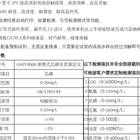
8 英寸 IPS 级高清彩色电容触摸屏，画质清晰，反应灵敏。
ABS 材质，高强度、耐腐蚀、耐高温外壳。
检测结果自动打印、批量检测、引导检测模式等功能。
引导式操作系统，扁平式
UI 设计，使用者初次上手便能快速完成污染物
搭配
GENEX系列移液器，轻巧耐用，移液准确
）配备预制试剂，无需反复移液，只需要在试管内添加水样在经过消解即
参数
以下检测项目并非全部搭载
型号
便携式总磷
水质
测定仪
GNST-
800B
可根据客户需求定制检测项
测项目
总磷
1
（
0-
000mg/L
）
COD
20
测范围
0-20mg/L
4
氨氮（
0-
mg/L
）
125
测标准
GB/11893-89
7
总磷（
0-
mg/L
）
测原理
钼酸铵法
20
测下限
0.02mg/L
10
总氮（
0-
mg/L
）
100
对误差
≤±
4
%
13
色度（
0-500
度
）
复
性
≤
5%
16
浊度（
0-
00NTU
）
5
稳定性
值在
内漂移小于
20min
0.00
5
19
悬浮物（
0-
00mg/L
）
4