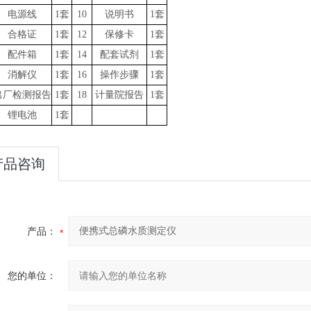
电源线
1
套
10
说明书
1
套
合格证
1
套
12
保修卡
1
套
配件箱
1
套
14
配套试剂
1
套
消解仪
1
套
16
操作步骤
1
套
出厂检测报告
1
套
18
计量院报告
1
套
锂电池
1套
产品咨询
产品：
您的单位：