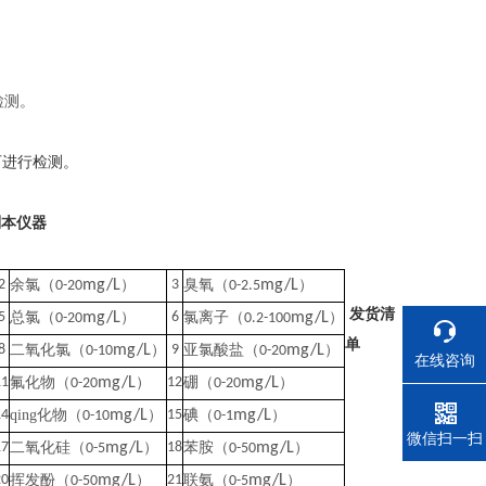
检测。
可进行检测。
到本仪器
目
2
余氯（
mg/L
）
3
臭氧（
mg/L
）
0-20
0-2.5
发货清
5
总氯（
mg/L
）
6
氯离子（
mg/L
）
0-20
0.2-100
单
8
二氧化氯（
mg/L
）
9
亚氯酸盐（
mg/L
）
0-10
0-20
在线咨询
11
氟化物（
mg/L
）
12
硼（
mg/L
）
0-20
0-20
14
qing化物（
mg/L
）
15
碘（
mg/L
）
0-10
0-1
电话
微信扫一扫
17
二氧化硅（
mg/L
）
18
苯胺（
mg/L
）
0-5
0-50
20
挥发酚（
mg/L
）
21
联氨（
mg/L
）
0-50
0-5