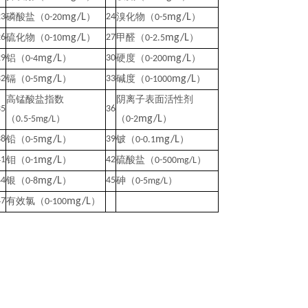
23
磷酸盐（
mg/L
）
24
溴化物（
mg/L
）
0-20
0-5
26
硫化物（
mg/L
）
27
甲醛（
mg/L
）
0-10
0-2.5
29
铝（
mg/L
）
30
硬度（
mg/L
）
0-4
0-200
32
镉（
mg/L
）
33
碱度（
mg/L
）
0-5
0-1000
高锰酸盐指数
阴离子表面活性剂
35
36
（
）
（
mg/L
）
0.5-5mg/L
0-2
38
铅（
mg/L
）
39
铍（
mg/L
）
0-5
0-0.1
41
钼（
mg/L
）
42
硫酸盐（
）
0-1
0-500
mg/L
44
银（
mg/L
）
45
砷（
）
0-8
0-5
mg/L
47
有效氯（
mg/L
）
0-100