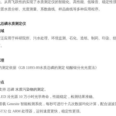
。从而飞跃性的实现了水质测定仪的智能化、高性能、低噪音、稳定性强的
内置水质分析、光度测量、系数曲线、样品曲线等多种应用程序。
式总磷
水质
测定仪
领域
广泛应用于科研院所、污水处理、环境监测、石化、造纸、制药、印染、
可
。
原理
的测定依据《GB 11893-89水质总磷的测定 钼酸铵分光光度法》
特点
）支持
总磷
水质污染物的测定。
LED 冷光源 10 万小时光学寿命，性能稳定，检测结果准确。
搭载 Genesite 智能检测系统，每秒可进行十几次数据均化计算，配合
ST32 位 ARM 处理器，运转速度更快，稳定性更强。