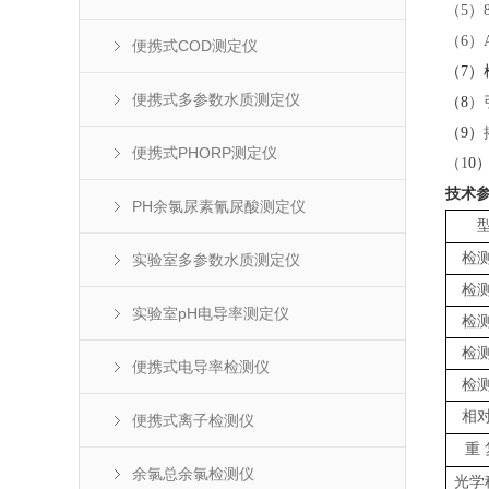
（
5）
（
6）
便携式COD测定仪
（
7
）
便携式多参数水质测定仪
（
8
）
（
9
）
便携式PHORP测定仪
（
1
0
技术
PH余氯尿素氰尿酸测定仪
检
实验室多参数水质测定仪
检
实验室pH电导率测定仪
检
检
便携式电导率检测仪
检
相
便携式离子检测仪
重
余氯总余氯检测仪
光学