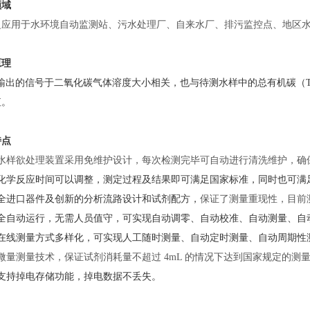
领域
泛应用于水环境自动监测站、污水处理厂、自来水厂、排污监控点、地区
原理
IR输出的信号于二氧化碳气体溶度大小相关，也与待测水样中的总有机碳（
值。
特点
）水样欲处理装置采用免维护设计，每次检测完毕可自动进行清洗维护，确
化学反应时间可以调整，测定过程及结果即可满足国家标准，同时也可满
全进口器件及创新的分析流路设计和试剂配方
，
保证了测量重现性，目前
全自动运行，无需人员值守，可实现自动调零、自动校准、自动测量、自
在线测量方式多样化，可实现人工随时测量、自动定时测量、自动周期性
微量测量技术，保证试剂消耗量不超过
4mL 的情况下达到国家规定的测
支持掉电存储功能，掉电数据不丢失。