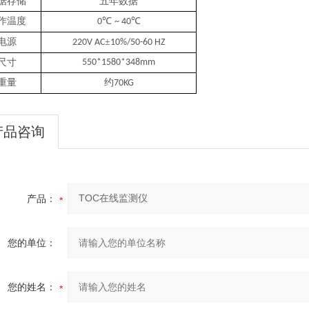
据存储
五年数据
作温度
℃
℃
0
~ 40
电源
±
220V AC
10%/50-60 HZ
尺寸
550*1580*348mm
重量
约
70KG
产品咨询
产品：
您的单位：
您的姓名：