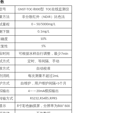
参数
型号
型
在线监测仪
GNST-TOC-8000
TOC
量方法
非分散红外（
）比色法
NDIR
试量程
0 ~ 50/5000mg/L
测下限
0.1mg/L
准确度
10%
重复性
5%
应时间
可根据水样自行调整，最少
7min
试方式
定时、等间隔、手动
准方式
自动校准
剂消耗
每次测量不超过
2mL
护方式
自维护，用户维护间隔
个月
>5
拟输出
模拟输出
4——20mA
传输方式
RS232,RS485,RPRS
显示
寸彩色触摸屏，分辨率为
8
800*600