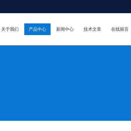
关于我们
产品中心
新闻中心
技术文章
在线留言