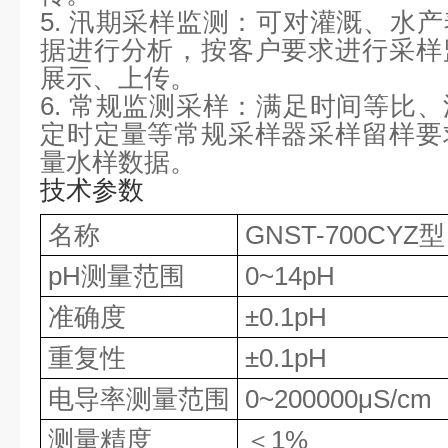
5.
汛期采样监测：可对灌溉、水产
据进行分析，按客户要求进行采样
展示、上传。
6.
常规监测采样：满足时间等比、
定时定量等常规采样器采样留样要
量水样数据。
技术参数
名称
GNST-700CYZ
pH
测量范围
0~14pH
准确度
±
0.1pH
重复性
±
0.1pH
电导率测量范围
0~200000
μ
S/cm
测量精度
＜
1%